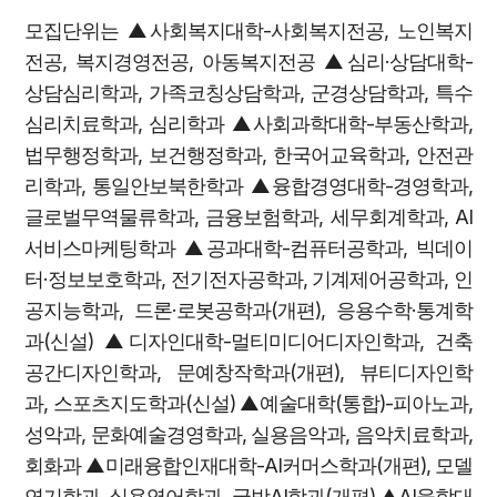
모집단위는 ▲사회복지대학-사회복지전공, 노인복지
전공, 복지경영전공, 아동복지전공 ▲심리·상담대학-
상담심리학과, 가족코칭상담학과, 군경상담학과, 특수
심리치료학과, 심리학과 ▲사회과학대학-부동산학과,
법무행정학과, 보건행정학과, 한국어교육학과, 안전관
리학과, 통일안보북한학과 ▲융합경영대학-경영학과,
글로벌무역물류학과, 금융보험학과, 세무회계학과, AI
서비스마케팅학과 ▲공과대학-컴퓨터공학과, 빅데이
터·정보보호학과, 전기전자공학과, 기계제어공학과, 인
공지능학과, 드론·로봇공학과(개편), 응용수학·통계학
과(신설) ▲디자인대학-멀티미디어디자인학과, 건축
공간디자인학과, 문예창작학과(개편), 뷰티디자인학
과, 스포츠지도학과(신설) ▲예술대학(통합)-피아노과,
성악과, 문화예술경영학과, 실용음악과, 음악치료학과,
회화과 ▲미래융합인재대학-AI커머스학과(개편), 모델
연기학과, 실용영어학과, 국방AI학과(개편) ▲AI융합대