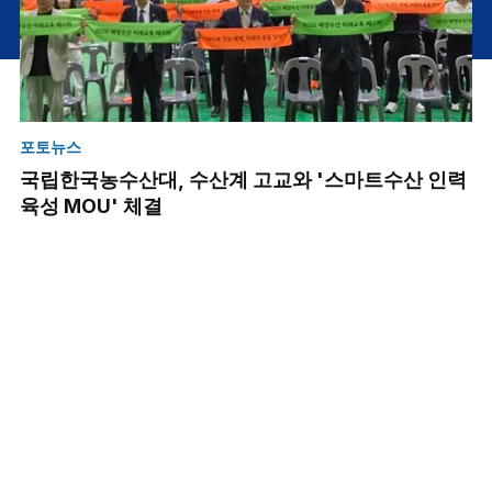
포토뉴스
포
열
국립한국농수산대, 수산계 고교와 '스마트수산 인력
북
육성 MOU' 체결
국