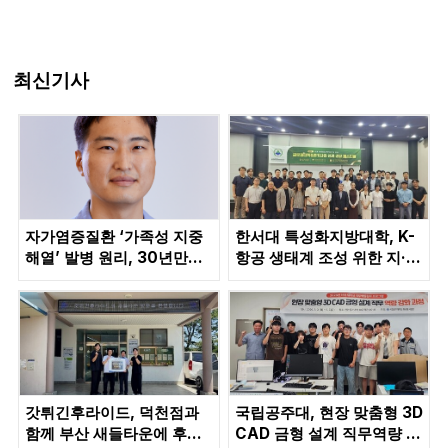
최신기사
자가염증질환 ‘가족성 지중
한서대 특성화지방대학, K-
해열’ 발병 원리, 30년만에
항공 생태계 조성 위한 지·산
밝혀졌다
·학·연 협력 및 글로벌 스탠
다드 교육체계 선도
갓튀긴후라이드, 덕천점과
국립공주대, 현장 맞춤형 3D
함께 부산 새들타운에 후원
CAD 금형 설계 직무역량 강