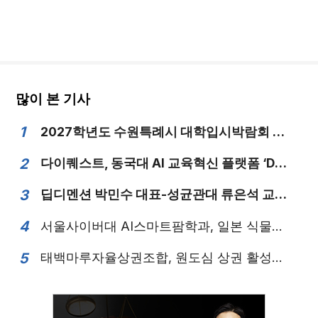
많이 본 기사
1
2027학년도 수원특례시 대학입시박람회 성료
2
다이퀘스트, 동국대 AI 교육혁신 플랫폼 ‘DaDAM 프로젝트’ 본격 추진
3
딥디멘션 박민수 대표-성균관대 류은석 교수, 3D 메쉬 재구성 논문으로 ECCV 등재
4
서울사이버대 AI스마트팜학과, 일본 식물공장 산업 ‘연구-전시-생산’ 과정 경험
5
태백마루자율상권조합, 원도심 상권 활성화 본격 추진