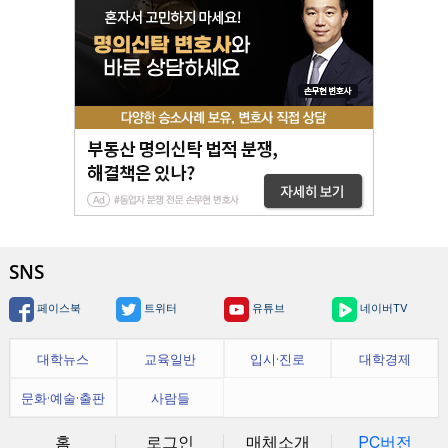
SNS
페이스북
트위터
유튜브
네이버TV
대학뉴스
교육일반
입시·진로
대학경제
문화·예술·출판
사람들
홈
로그인
매체소개
PC버전