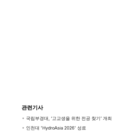
울릉도
25.3℃
세종
27.7℃
서울
31.4℃
경주시
25.1℃
이천
27.5℃
북창원
30.0℃
흑산도
28.4℃
대구
26.9℃
진주
25.4℃
관련기사
동두천
27.8℃
국립부경대, ‘고교생을 위한 전공 찾기’ 개최
보성군
25.9℃
인천대 'HydroAsia 2026' 성료