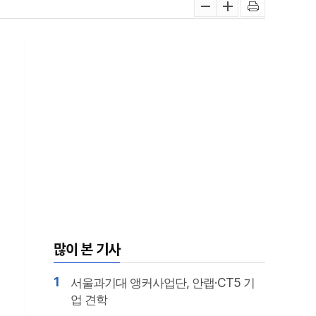
많이 본 기사
1
서울과기대 앵커사업단, 안랩·CT5 기
업 견학