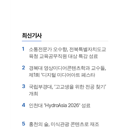
최신기사
1
소통전문가 오수향, 전북특별자치도교
육청 교육공무직원 대상 특강 성료
2
경복대 영상미디어콘텐츠학과 교수들,
제1회 ‘디지털 미디어아트 페스타
(DMAF)’ 출품
3
국립부경대, ‘고교생을 위한 전공 찾기’
개최
4
인천대 'HydroAsia 2026' 성료
5
홍천의 술, 미식관광 콘텐츠로 재조