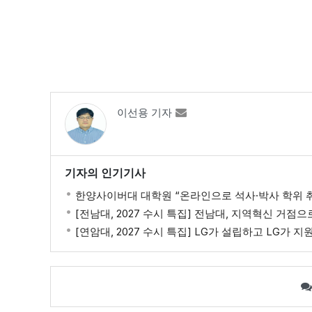
순천
23.9℃
양평
28.2℃
영천
25.4℃
고창
℃
이선용 기자
철원
26.2℃
광양시
27.6℃
기자의 인기기사
문경
25.1℃
한양사이버대 대학원 “온라인으로 석사·박사 학위 
거제
27.1℃
[전남대, 2027 수시 특집] 전남대, 지역혁신 거점으
[연암대, 2027 수시 특집] LG가 설립하고 LG가 
전주
30.1℃
청송군
22.4℃
의성
23.8℃