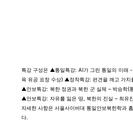
영주
24.3℃
대관령
21.0℃
춘천
27.5℃
창원
26.9℃
북강릉
24.4℃
특강 구성은 ▲통일특강: AI가 그린 통일의 미래
대전
29.3℃
육 유공 표창 수상) ▲정착특강: 편견을 깨고 가치
고흥
24.6℃
▲안보특강: 북한 정권과 북한 군 실체 – 박승학
영월
26.3℃
▲안보특강: 자유를 잃은 땅, 북한의 진실 – 최
영덕
23.1℃
자세한 사항은 서울사이버대 통일안보북한학과 홈
다.
포항
27.1℃
산청
27.1℃