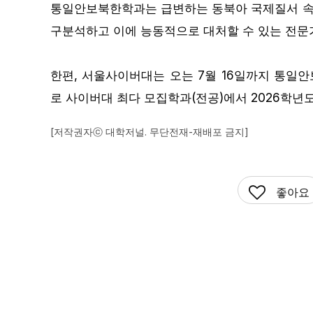
통일안보북한학과는 급변하는 동북아 국제질서 속에
남원
26.8℃
구분석하고 이에 능동적으로 대처할 수 있는 전문가
안동
26.2℃
한편, 서울사이버대는 오는 7월 16일까지 통일안
봉화
22.6℃
로 사이버대 최다 모집학과(전공)에서 2026학년
고창군
26.9℃
[저작권자ⓒ 대학저널. 무단전재-재배포 금지]
강화
26.6℃
백령도
26.7℃
정읍
28.4℃
좋아요
양산시
28.8℃
의령군
26.2℃
제천
25.1℃
구미
26.7℃