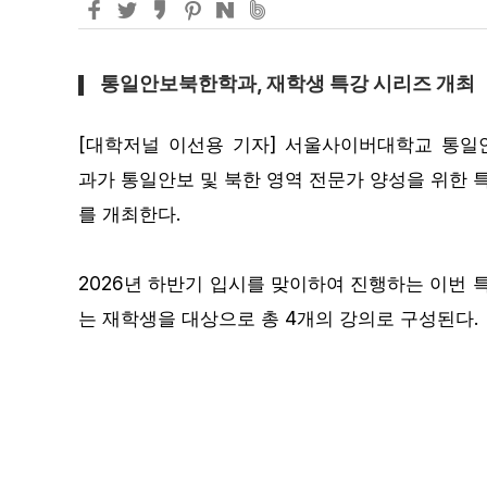
거창
25.9℃
울산
25.0℃
통일안보북한학과, 재학생 특강 시리즈 개최
울진
24.2℃
[대학저널 이선용 기자]
서울사이버대학교 통일
김해시
27.7℃
과가 통일안보 및 북한 영역 전문가 양성을 위한 
상주
27.4℃
를 개최한다.
영광군
26.1℃
완도
25.9℃
2026년 하반기 입시를 맞이하여 진행하는 이번 
는 재학생을 대상으로 총 4개의 강의로 구성된다.
강릉
26.0℃
장수
23.3℃
부산
27.9℃
진도군
25.5℃