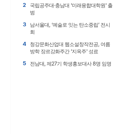
2
국립공주대·충남대 '미래융합대학원' 출
범
3
남서울대, ‘예술로 잇는 탄소중립’ 전시
회
4
청강문화산업대 웹소설창작전공, 여름
방학 장르강화주간 '지옥주' 성료
5
전남대, 제27기 학생홍보대사 8명 임명