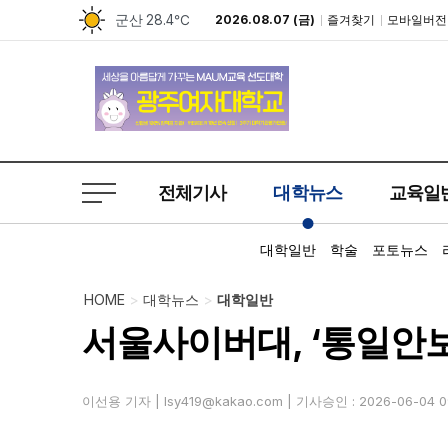
수원
28.8℃
2026.08.07 (금)
즐겨찾기
모바일버전
강진군
26.4℃
파주
27.5℃
순창군
27.1℃
부안
28.0℃
전체기사
대학뉴스
교육일
인천
30.2℃
대학일반
학술
포토뉴스
북부산
28.2℃
HOME
>
대학뉴스
>
대학일반
합천
27.0℃
서울사이버대, ‘통일안보
추풍령
24.8℃
성산
28.9℃
이선용 기자 |
lsy419@kakao.com
| 기사승인 : 2026-06-04 09
보령
29.3℃