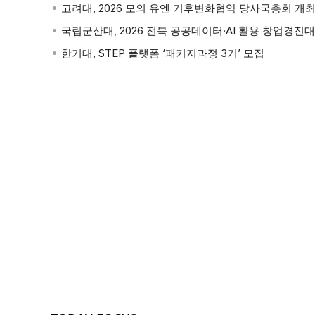
여수
28.0℃
고려대, 2026 모의 유엔 기후변화협약 당사국총회 개
통영
27.3℃
한기대, STEP 플랫폼 ‘패키지과정 3기’ 모집
함양군
25.7℃
목포
27.1℃
보은
24.5℃
고산
26.8℃
천안
25.3℃
임실
26.3℃
부여
28.1℃
정선군
24.3℃
남해
25.7℃
홍성
28.5℃