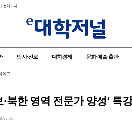
전체기사
반
입시·진로
대학경제
문화·예술·출판
라이프
·북한 영역 전문가 양성’ 특
:53:55