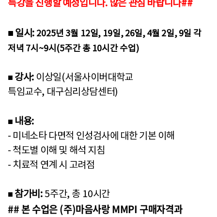
특강을 진행할 예정입니다
.
많은 관심 바랍니다
##
■ 일시
:
2025
년
3
월
12
일
, 19
일, 26일, 4월 2일, 9일 각
저녁
7
시
~9
시
(5
주간 총
10
시간 수업
)
강사
:
이상일
(
서울사이버대학교
■
특임교수
,
대구심리상담센터
)
내용
:
■
- 미네소타 다면적 인성검사에 대한 기본 이해
- 척도별 이해 및 해석 지침
- 치료적 연계 시 고려점
참가비
:
5
주간
,
총
10
시간
■
## 본 수업은 (주)마음사랑 MMPI 구매자격과