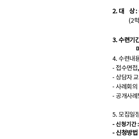
2.
대
상
:
(2
학
3.
수련기
매주 
4.
수련내
-
접수면접
-
상담자 교
-
사례회의 
-
공개사례발
5.
모집일
-
신청기간
-
신청방법