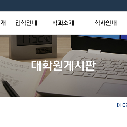
소개
입학안내
학과소개
학사안내
모집안내
사회복지학과
학사일정
개
원서작성
상담·임상심리학과
학사제도
대학원게시판
목표
입학상담
AI융합기술학과
장학안내
new
나의지원관리
학칙및규정
음악학과
new
- 피아노 트랙
e-대학원요람
- 성악 트랙
- 음악치료 트랙
0
뷰티산업학과
new
내