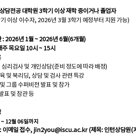
상담전공 대학원
3
학기 이상 재학 중이거나 졸업자
기 이상 이수자
, 2026
년
3
월
3
학기 예정부터 지원 가능
)
간
:
2026
년
1
월
~ 2026
년
6
월
(6
개월
)
목요일
10
시
~ 15
시
용
,
심리검사 및 개인상담
(
준비 정도에 따라 배정
)
육 및 북리딩
,
상담 및 검사 관련 특강
및 그룹 수퍼비전 발표 및 참가
표 및 참관 등
정
: ~ 12
월 06
일까지
:
이메일 접수
,
jin2you@iscu.ac.kr (
제목
:
인턴상담원
(