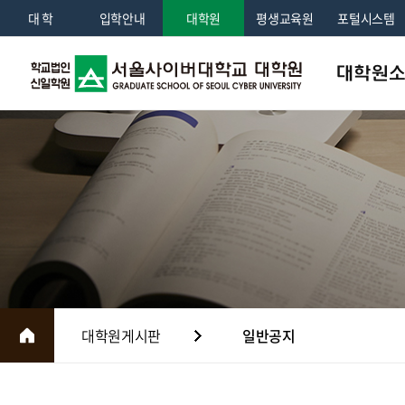
대 학
입학안내
대학원
평생교육원
포털시스템
대학원
인사말
학교법인소
교육이념 및 
조직도
대학원연혁
국제교류
대학원게시판
일반공지
홍보센터
전화번호안