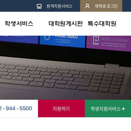
원격지원서비스
재학생 로그인
학생서비스
대학원게시판
특수대학원
원격지원서비스
학사공지
휴먼서비스대학원
지역캠퍼스안내
일반공지
상담심리대학원
e-도서관
행사 및 특강
학사안내
심리상담센터안내
교수칼럼
학습도우미
인터넷증명발급
지원하기
학생지원서비스
2 - 944 - 5500
학자금대출안내
스마트캠퍼스