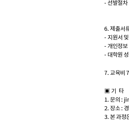
-
선발절차
6.
제출서
-
지원서 
-
개인정보
-
대학원 
7.
교육비
▣
기
타
1.
문의
: 
2.
장소
:
경
3.
본 과정