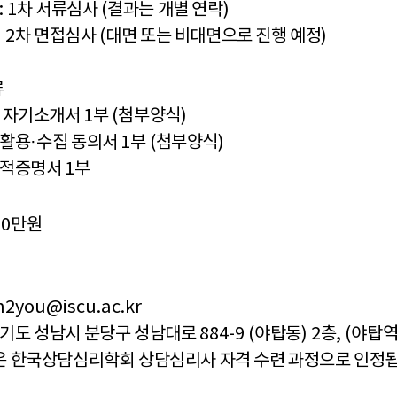
: 1
차 서류심사
(
결과는 개별 연락
)
2
차 면접심사
(
대면 또는 비대면으로 진행 예정
)
류
및 자기소개서
1
부
(
첨부양식
)
 활용
·
수집 동의서
1
부
(
첨부양식
)
성적증명서
1
부
70
만원
jin2you@iscu.ac.kr
기도 성남시 분당구 성남대로
884-9 (
야탑동
) 2
층
, (
야탑
은 한국상담심리학회 상담심리사 자격 수련 과정으로 인정