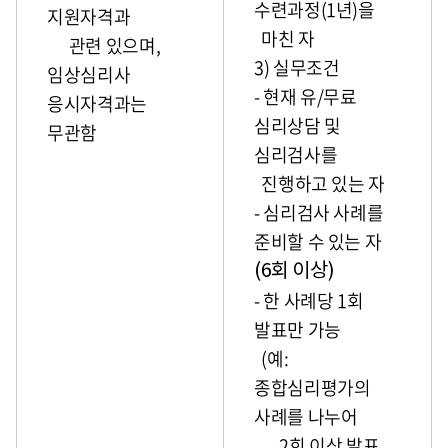
수련과정(1년)을
지원자격과
마친 자
관련 있으며,
3) 실무조건
임상심리사
- 현재 유/무료
응시자격과는
심리상담 및
무관함
심리검사를
진행하고 있는 자
- 심리검사 사례를
준비할 수 있는 자
(6회 이상)
- 한 사례당 1회
발표만 가능
(예:
종합심리평가의
사례를 나누어
2회 이상 발표