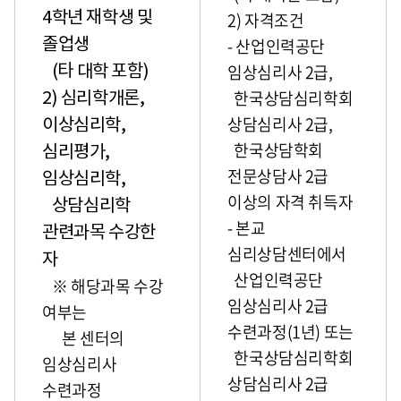
4학년 재학생 및
2) 자격조건
- 산업인력공단
졸업생
임상심리사 2급,
(타 대학 포함)
한국상담심리학회
2) 심리학개론,
상담심리사 2급,
이상심리학,
한국상담학회
심리평가,
전문상담사 2급
임상심리학,
이상의 자격 취득자
상담심리학
- 본교
관련과목 수강한
심리상담센터에서
자
산업인력공단
※ 해당과목 수강
임상심리사 2급
여부는
수련과정(1년) 또는
본 센터의
한국상담심리학회
임상심리사
상담심리사 2급
수련과정