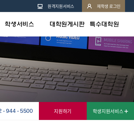
원격지원서비스
재학생 로그인
학생서비스
대학원게시판
특수대학원
원격지원서비스
학사공지
휴먼서비스대학원
지역캠퍼스안내
일반공지
상담심리대학원
e-도서관
행사 및 특강
학사안내
심리상담센터안내
교수칼럼
학습도우미
인터넷증명발급
지원하기
학생지원서비스
2 - 944 - 5500
학자금대출안내
스마트캠퍼스