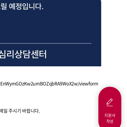
0n0kSEnWymGOzKw2umBOZqbRA9WoX2w/viewform
 로 메일 주시기 바랍니다.
지원서
작성