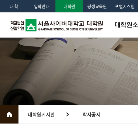
대 학
입학안내
대학원
평생교육원
포털시스템
대학원
인사말
학교법인소
교육이념 및 
조직도
대학원연혁
국제교류
대학원게시판
학사공지
홍보센터
전화번호안