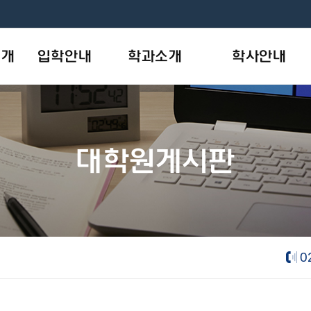
소개
입학안내
학과소개
학사안내
모집안내
사회복지학과
학사일정
개
원서작성
상담·임상심리학과
학사제도
대학원게시판
목표
입학상담
AI융합기술학과
장학안내
new
나의지원관리
학칙및규정
음악학과
new
- 피아노 트랙
e-대학원요람
- 성악 트랙
- 음악치료 트랙
0
뷰티산업학과
new
내