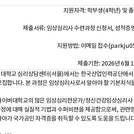
지원자격
:
학부생
(4
학년
)
및 
제출서류
:
임상심리사 수련과정 신청서
,
성적증
지원방법
:
이메일 접수
(parkju0
제출기한
: 2026
년
6
월
1
대학교 심리상담센터
(
서울
)
에서는 한국산업인력공단에서 
모집합니다
.
본 과정은 임상심리사로서 알아야 할 기본지식
사이버대학교의 많은 임상심리전문가
/
정신건강임상심리사
정에 대해 실질적 기법과 수퍼비젼을 제공함으로써
,
관련영
나아가 국가공인 자격증을 취득할 수 있도록 도움을 드립니