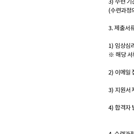
3)
수련 기
(
수련과정
3.
제출서
1)
임상심리
※
해당 서
2)
이메일 
3)
지원서
4)
합격자 