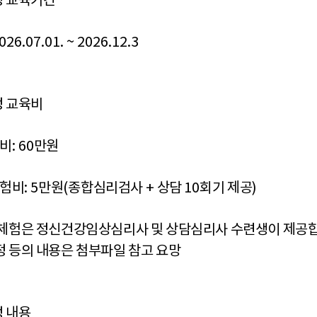
 교육기간
2026.07.01. ~ 2026.12.3
 교육비
육비
: 60
만원
체험비
: 5
만원
(
종합심리검사
+
상담
10
회기 제공
)
체험은 정신건강임상심리사 및 상담심리사 수련생이 제공
 등의 내용은 첨부파일 참고 요망
 내용