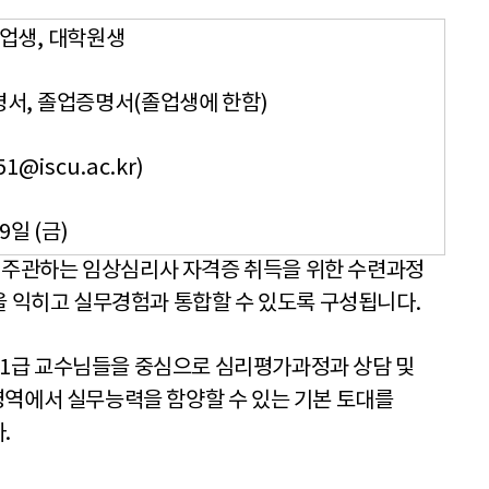
졸업생
,
대학원생
명서
,
졸업증명서
(
졸업생에 한함
)
51@iscu.ac.kr)
9
일
(
금
)
주관하는 임상심리사 자격증 취득을 위한 수련과정
을 익히고 실무경험과 통합할 수 있도록 구성됩니다
.
1
급 교수님들을 중심으로 심리평가과정과 상담 및
역에서 실무능력을 함양할 수 있는 기본 토대를
다
.