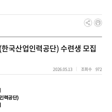
dCollection
학생증 발급/인증 안내
2급(한국산업인력공단) 수련생 모집
2026.05.13
조회수
972
기
인력공단
)
내