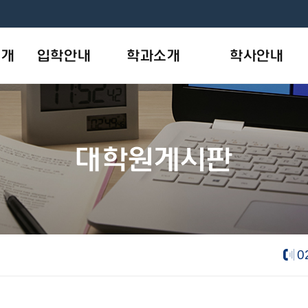
소개
입학안내
학과소개
학사안내
모집안내
사회복지학과
학사일정
개
원서작성
상담·임상심리학과
학사제도
대학원게시판
목표
입학상담
AI융합기술학과
장학안내
new
나의지원관리
학칙및규정
음악학과
new
- 피아노 트랙
e-대학원요람
- 성악 트랙
- 음악치료 트랙
0
뷰티산업학과
new
내