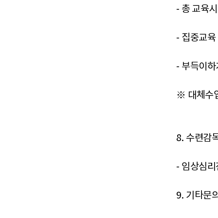
-
총 교육시
-
집중교육 
-
부득이하게
※
대체수
8.
수련감
-
임상심리
9.
기타문