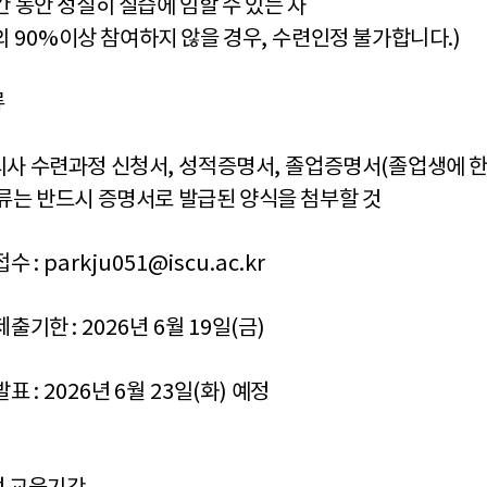
간 동안 성실히 실습에 임할 수 있는 자
의
90%
이상 참여하지 않을 경우
,
수련인정 불가합니다
.)
류
사 수련과정 신청서
,
성적증명서
,
졸업증명서
(
졸업생에 
류는 반드시 증명서로 발급된 양식을 첨부할 것
접수
: parkju051@iscu.ac.kr
 제출기한
: 2026
년
6
월
19
일
(
금
)
발표
: 2026
년
6
월
23
일
(
화
)
예정