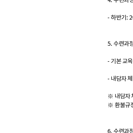
4.
수련과정
-
하반기
: 
5.
수련과정
-
기본 교
-
내담자 
※
내담자 
※
환불규정
6.
수련과정