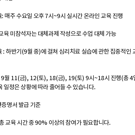
육
:
매주 수요일 오후
7
시
~9
시 실시간 온라인 교육 진행
교육 미참석자는 대체과제 작성으로 수업 대체 가능
육
:
하반기
(9
월 중
)
에 걸쳐 심리치료 실습에 관한 집중적인 
: 9
월
11(
금
), 12(
토
), 18(
금
), 19(
토
) 9
시
~18
시 진행
(
총
4
 일정은 상황에 따라 줄어들 수 있습니다
.
증명서 발급 기준
 총 교육 시간 중
90%
이상의 참여가 필요합니다
.