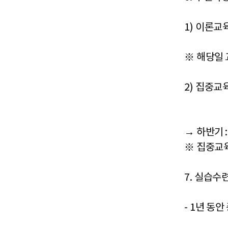
1)
이론교
※
해당일 
2)
집중교
→
하반기
※
집중교육
7.
실습수련
- 1
년 동안