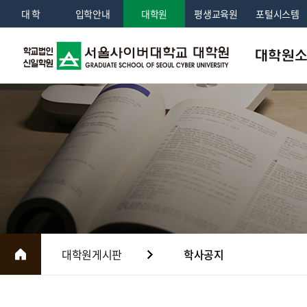
대 학
입학안내
대학원
평생교육원
포털시스템
대학원
인사말
학교법인소
교육이념 및 
조직도
대학원연혁
국제교류
대학원게시판
학사공지
홍보센터
전화번호안