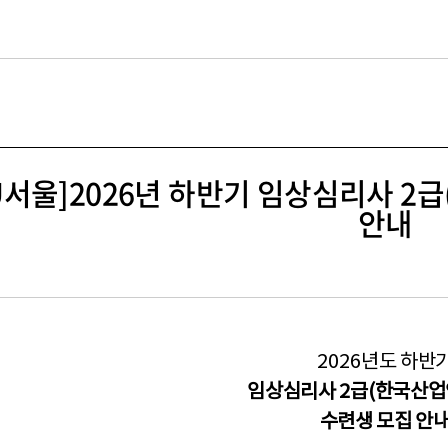
길
CU서울]2026년 하반기 임상심리사 
안내
2026
년도 하반
임상심리사
2
급
(
한국산업
수련생 모집 안