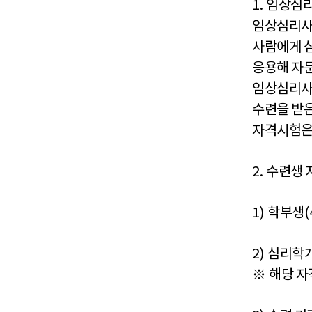
1.
임상심
임상심리사
사람에게 
응용해 자
임상심리
수련을 받
자격시험은
2.
수련생 
1)
학부생
(
2)
심리학
※
해당 자