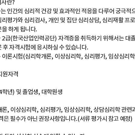
리사란
?
는 인간의 심리적 건강 및 효과적인 적응을 다루어 궁극적
심리평가와 심리검사
,
개인 및 집단 심리상담
,
심리재활 프로
문을 하게 됩니다
.
사
2
급
(
한국산업인력공단
)
자격증을 취득하기 위해서는 대
은 후 자격시험에 응시하실 수 있습니다
.
 이론시험
(
심리학개론
,
이상심리학
,
심리평가
,
임상심리학
지원자격
4
학년
)
및 졸업생
,
대학원생
개론
,
이상심리학
,
심리평가
,
임상심리학
,
상담심리학 관련
격은 필수가 아닌 권장사항입니다
.(
서류 평가시 참고 예정
)