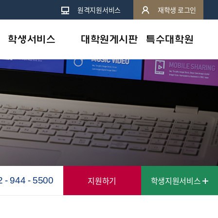
원격지원서비스
재학생 로그인
학생서비스
대학원게시판
특수대학원
원격지원서비스
학사공지
휴먼서비스대학원
지역캠퍼스안내
일반공지
상담심리대학원
e-도서관
행사 및 특강
학사안내
심리상담센터안내
교수칼럼
학습도우미
인터넷증명발급
지원하기
학생지원서비스
2 - 944 - 5500
학자금대출안내
스마트캠퍼스