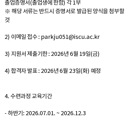
졸업증명서
(
졸업생에 한함
)
각
1
부
※
해당 서류는 반드시 증명서로 발급된 양식을 첨부할
것
2)
이메일 접수
: parkju051@iscu.ac.kr
3)
지원서 제출기한
: 2026
년
6
월
19
일
(
금
)
4)
합격자 발표
: 2026
년
6
월
23
일
(
화
)
예정
4.
수련과정 교육기간
-
하반기
: 2026.07.01. ~ 2026.12.3