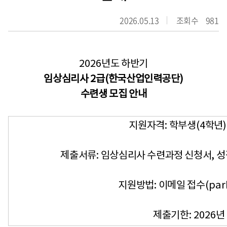
2026.05.13
조회수
981
2026
년도 하반기
임상심리사
2
급
(
한국산업인력공단
)
수련생 모집 안내
지원자격
:
학부생
(4
학년
제출서류
:
임상심리사 수련과정 신청서
,
성
지원방법
:
이메일 접수
(par
제출기한
: 2026
년