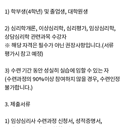
1)
학부생
(4
학년
)
및 졸업생
,
대학원생
2)
심리학개론
,
이상심리학
,
심리평가
,
임상심리학
,
상담심리학 관련과목 수강자
※
해당 자격은 필수가 아닌 권장사항입니다
.(
서류
평가시 참고 예정
)
3)
수련 기간 동안 성실히 실습에 임할 수 있는 자
(
수련과정의
90%
이상 참여하지 않을 경우
,
수련인정
불가합니다
.)
3.
제출서류
1)
임상심리사 수련과정 신청서
,
성적증명서
,