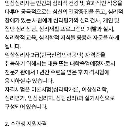
임상심리사는 인간의 심리적 건강 및 효과적인 적응을
다루어 궁극적으로는 심신의 건강증진을 돕고
,
심리적
장애가 있는 사람에게 심리평가와 심리검사
,
개인 및
집단 심리상담
,
심리재활 프로그램의 개발과 실시
,
심리학적 교육
,
심리학적 지식을 응용해 자문을 하게
됩니다
.
임상심리사
2
급
(
한국산업인력공단
)
자격증을
취득하기 위해서는 대졸 또는 대학졸업예정자로서
전문기관에서
1
년간 수련을 받은 후 자격시험에
응시하실 수 있습니다
.
자격시험은 이론시험
(
심리학개론
,
이상심리학
,
심리평가
,
임상심리학
,
상담심리
)
과 실기시험으로
구성되어 있습니다
.
2.
수련생 지원자격