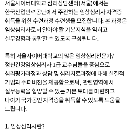
서울사이버대학교 심리상담센터
(
서울
)
에서는
한국산업인력공단에서 주관하는 임상심리사 자격증
취득을 위한 수련과정 수련생을 모집합니다
.
본 과정은
임상심리사로서 알아야 할 기본지식을 익히고
실무경험과 통합할 수 있도록 구성됩니다
.
특히 서울사이버대학교의 많은 임상심리전문가
/
정신건강임상심리사
1
급 교수님들을 중심으로
심리평가과정과 상담 및 심리치료과정에 대해 실질적
기법과 수퍼비젼을 제공함으로써
,
관련영역에서
실무능력을 함양할 수 있는 기본 토대를 마련하고
나아가 국가공인 자격증을 취득할 수 있도록 도움을
드립니다
.
1.
임상심리사란
?