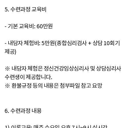
5.
수련과정 교육비
-
기본 교육비
: 60
만원
-
내담자 체험비
: 5
만원
(
종합심리검사
+
상담
10
회기
제공
)
※
내담자 체험은 정신건강임상심리사 및 상담심리사
수련생이 제공합니다
.
※
환불규정 등의 내용은 첨부파일 참고 요망
6.
수련과정 내용