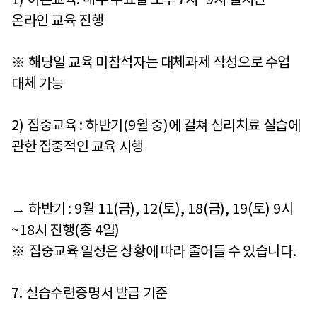
1)
이론교육
:
매주 수요일 오후
7
시
~9
시 실시간
온라인 교육 진행
※
해당일 교육 미참석자는 대체과제 작성으로 수업
대체 가능
2)
집중교육
:
하반기
(9
월 중
)
에 걸쳐 심리치료 실습에
관한 집중적인 교육 시행
→
하반기
: 9
월
11(
금
), 12(
토
), 18(
금
), 19(
토
) 9
시
~18
시 진행
(
총
4
일
)
※
집중교육 일정은 상황에 따라 줄어들 수 있습니다
.
7.
실습수련증명서 발급 기준