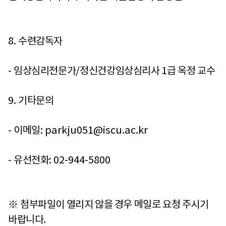
8.
수련감독자
-
임상심리전문가
/
정신건강임상심리사
1
급 옥정 교수
9.
기타문의
-
이메일
: parkju051@iscu.ac.kr
-
유선전화
: 02-944-5800
※
첨부파일이 열리지 않을 경우 메일로 요청 주시기
바랍니다
.