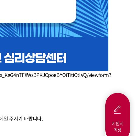
As_KgG4nTFXWsBPKJCpoeBYOiTitiOtlVQ/viewform?
 로 메일 주시기 바랍니다.
지원서
작성