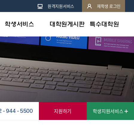
원격지원서비스
재학생 로그인
학생서비스
대학원게시판
특수대학원
원격지원서비스
학사공지
휴먼서비스대학원
지역캠퍼스안내
일반공지
상담심리대학원
e-도서관
행사 및 특강
학사안내
심리상담센터안내
교수칼럼
학습도우미
인터넷증명발급
지원하기
학생지원서비스
2 - 944 - 5500
학자금대출안내
스마트캠퍼스