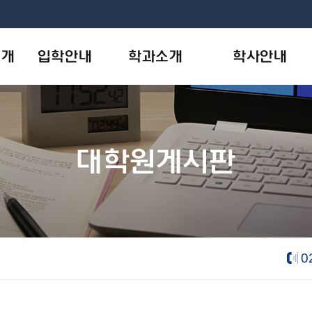
소개
입학안내
학과소개
학사안내
모집안내
사회복지학과
학사일정
개
원서작성
상담·임상심리학과
학사제도
대학원게시판
목표
입학상담
AI융합기술학과
장학안내
new
나의지원관리
학칙및규정
음악학과
new
- 피아노 트랙
e-대학원요람
- 성악 트랙
- 음악치료 트랙
0
뷰티산업학과
new
내