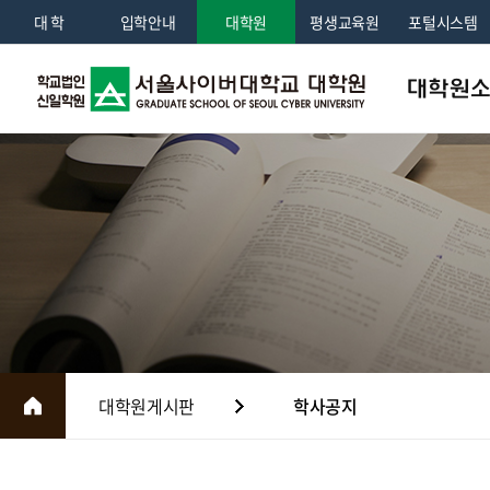
대 학
입학안내
대학원
평생교육원
포털시스템
대학원
인사말
학교법인소
교육이념 및 
조직도
대학원연혁
국제교류
대학원게시판
학사공지
홍보센터
전화번호안