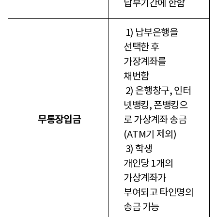
납부기간에 한함
1) 납부은행을
선택한 후
가장계좌를
채번함
2) 은행창구, 인터
넷뱅킹, 폰뱅킹으
무통장입금
로 가상계좌 송금
(ATM기 제외)
3) 학생
개인당 1개의
가상계좌가
부여되고 타인명의
송금 가능