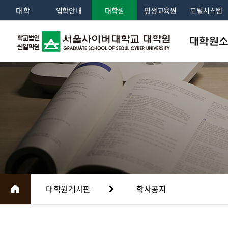
대 학
입학안내
대학원
평생교육원
포털시스템
대학원
인사말
학교법인소
교육이념 및 
조직도
대학원연혁
국제교류
대학원게시판
학사공지
홍보센터
전화번호안