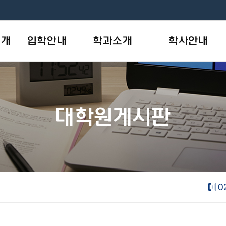
소개
입학안내
학과소개
학사안내
모집안내
사회복지학과
학사일정
개
원서작성
상담·임상심리학과
학사제도
대학원게시판
목표
입학상담
AI융합기술학과
장학안내
new
나의지원관리
학칙및규정
음악학과
new
- 피아노 트랙
e-대학원요람
- 성악 트랙
- 음악치료 트랙
0
뷰티산업학과
new
내