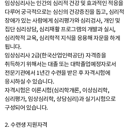
임상심리사는 인간의 심리적 건강 및 효과적인 적응을
다루어 궁극적으로는 심신의 건강증진을 돕고
,
심리적
장애가 있는 사람에게 심리평가와 심리검사
,
개인 및
집단 심리상담
,
심리재활 프로그램의 개발과 실시
,
심리학적 교육
,
심리학적 지식을 응용해 자문을 하게
됩니다
.
임상심리사
2
급
(
한국산업인력공단
)
자격증을
취득하기 위해서는 대졸 또는 대학졸업예정자로서
전문기관에서
1
년간 수련을 받은 후 자격시험에
응시하실 수 있습니다
.
자격시험은 이론시험
(
심리학개론
,
이상심리학
,
심리평가
,
임상심리학
,
상담심리
)
과 실기시험으로
구성되어 있습니다
.
2.
수련생 지원자격