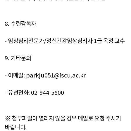
8.
수련감독자
-
임상심리전문가
/
정신건강임상심리사
1
급 옥정 교수
9.
기타문의
-
이메일
: parkju051@iscu.ac.kr
-
유선전화
: 02-944-5800
※
첨부파일이 열리지 않을 경우 메일로 요청 주시기
바랍니다
.