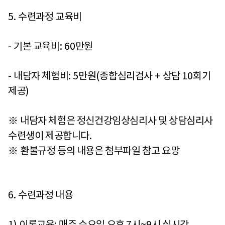
5.
수련과정 교육비
-
기본 교육비
: 60
만원
-
내담자 체험비
: 5
만원
(
종합심리검사
+
상담
10
회기
제공
)
※
내담자 체험은 정신건강임상심리사 및 상담심리사
수련생이 제공합니다
.
※
환불규정 등의 내용은 첨부파일 참고 요망
6.
수련과정 내용