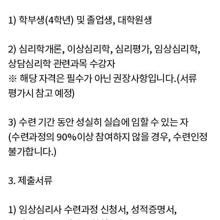
1)
학부생
(4
학년
)
및 졸업생
,
대학원생
2)
심리학개론
,
이상심리학
,
심리평가
,
임상심리학
,
상담심리학 관련과목 수강자
※
해당 자격은 필수가 아닌 권장사항입니다
.(
서류
평가시 참고 예정
)
3)
수련 기간 동안 성실히 실습에 임할 수 있는 자
(
수련과정의
90%
이상 참여하지 않을 경우
,
수련인정
불가합니다
.)
3.
제출서류
1)
임상심리사 수련과정 신청서
,
성적증명서
,