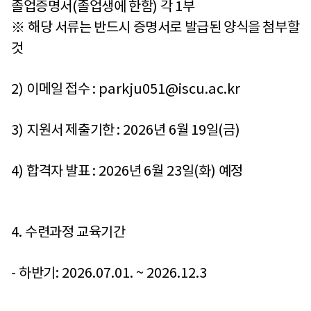
졸업증명서
(
졸업생에 한함
)
각
1
부
※
해당 서류는 반드시 증명서로 발급된 양식을 첨부할
것
2)
이메일 접수
: parkju051@iscu.ac.kr
3)
지원서 제출기한
: 2026
년
6
월
19
일
(
금
)
4)
합격자 발표
: 2026
년
6
월
23
일
(
화
)
예정
4.
수련과정 교육기간
-
하반기
: 2026.07.01. ~ 2026.12.3