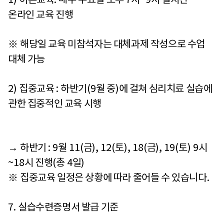
1)
이론교육
:
매주 수요일 오후
7
시
~9
시 실시간
온라인 교육 진행
※
해당일 교육 미참석자는 대체과제 작성으로 수업
대체 가능
2)
집중교육
:
하반기
(9
월 중
)
에 걸쳐 심리치료 실습에
관한 집중적인 교육 시행
→
하반기
: 9
월
11(
금
), 12(
토
), 18(
금
), 19(
토
) 9
시
~18
시 진행
(
총
4
일
)
※
집중교육 일정은 상황에 따라 줄어들 수 있습니다
.
7.
실습수련증명서 발급 기준