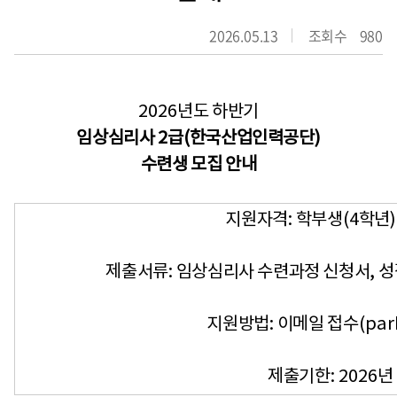
2026.05.13
조회수
980
2026
년도 하반기
임상심리사
2
급
(
한국산업인력공단
)
수련생 모집 안내
지원자격
:
학부생
(4
학년
제출서류
:
임상심리사 수련과정 신청서
,
성
지원방법
:
이메일 접수
(par
제출기한
: 2026
년