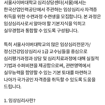
서울사이버대학교 심리상담센터
(
서울
)
에서는
한국산업인력공단에서 주관하는 임상심리사 자격증
취득을 위한 수련과정 수련생을 모집합니다
.
본 과정은
임상심리사로서 알아야 할 기본지식을 익히고
실무경험과 통합할 수 있도록 구성됩니다
.
특히 서울사이버대학교의 많은 임상심리전문가
/
정신건강임상심리사
1
급 교수님들을 중심으로
심리평가과정과 상담 및 심리치료과정에 대해 실질적
기법과 수퍼비젼을 제공함으로써
,
관련영역에서
실무능력을 함양할 수 있는 기본 토대를 마련하고
나아가 국가공인 자격증을 취득할 수 있도록 도움을
드립니다
.
1.
임상심리사란
?