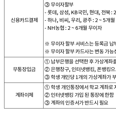
③
무이자할부
- 롯데,
삼성
, KB
국민
,
현대
,
전북
: 
신용카드결제
- 하나,
비씨
,
우리
,
광주
: 2 ~ 5
개월
- NH
농협
: 2 ~ 6
개월 무이자
※
무이자 할부 서비스는 등록금 납
※
무이자 할부 카드사는 변동 가능
①
납부은행을 선택한 후 가상계좌
무통장입금
②
은행창구
,
인터넷뱅킹
,
폰뱅킹으
③
학생 개인당
1
개의 가상계좌가 
① 학생
개인통장에서 학교 계좌로
계좌이체
②
인터넷뱅킹 가입 된 통장에 한함
③
계좌의 인증서가 반드시 필요