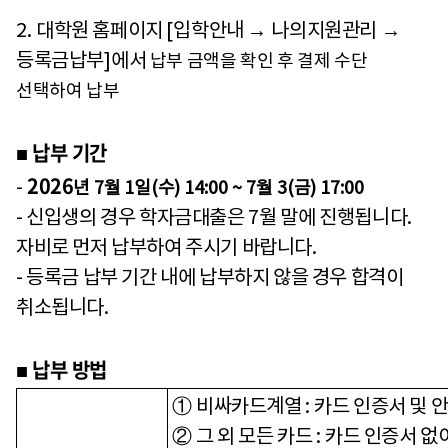
2.
대학원 홈페이지
[
입학안내
→
나의지원관리
→
등록금납부
]
에서
납부 금액을 확인 후 결제 수단
선택하여 납부
납부 기간
■
2026
-
년
7
월
1
일
(
수
) 14:00 ~ 7
월
3(
금
) 17:00
- 신입생의 경우 학자금대출은
7
월 말에 진행됩니다
.
자비로 먼저 납부하여 주시기 바랍니다
.
- 등록금 납부 기간 내에 납부하지 않을 경우 합격이
취소됩니다
.
납부 방법
■
①
비싸카드계열
:
카드 인증서 및 
②
그 외 모든 카드
:
카드 인증서 없